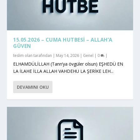
15.05.2026 – CUMA HUTBESI – ALLAH’A
GÜVEN
teslim olan
tarafından |
May 14, 2026
|
Genel
|
0
|
ELHAMDÜLİLLAH (Tanrı’ya övgüler olsun) EŞHEDÜ EN
LA İLAHE İLLA ALLAH VAHDEHU LA ŞERİKE LEH...
DEVAMINI OKU