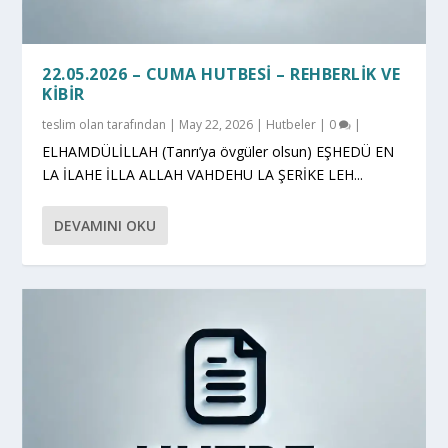
22.05.2026 – CUMA HUTBESI – REHBERLIK VE
KIBIR
teslim olan
tarafından |
May 22, 2026
|
Hutbeler
|
0
|
ELHAMDÜLİLLAH (Tanrı’ya övgüler olsun) EŞHEDÜ EN
LA İLAHE İLLA ALLAH VAHDEHU LA ŞERİKE LEH...
DEVAMINI OKU