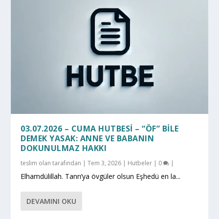
03.07.2026 – CUMA HUTBESI – “ÖF” BILE
DEMEK YASAK: ANNE VE BABANIN
DOKUNULMAZ HAKKI
teslim olan
tarafından |
Tem 3, 2026
|
Hutbeler
|
0
|
Elhamdülillah. Tanrı’ya övgüler olsun Eşhedü en la...
DEVAMINI OKU