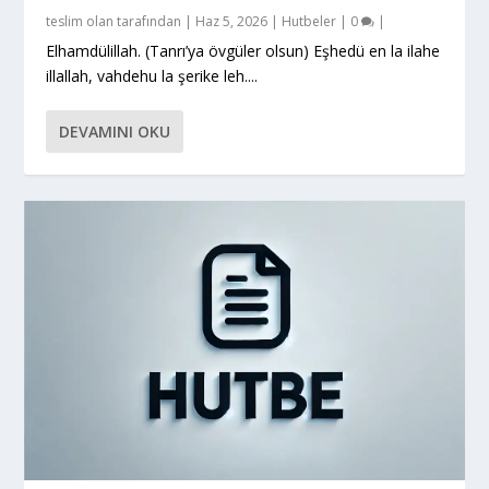
teslim olan
tarafından |
Haz 5, 2026
|
Hutbeler
|
0
|
Elhamdülillah. (Tanrı’ya övgüler olsun) Eşhedü en la ilahe
illallah, vahdehu la şerike leh....
DEVAMINI OKU