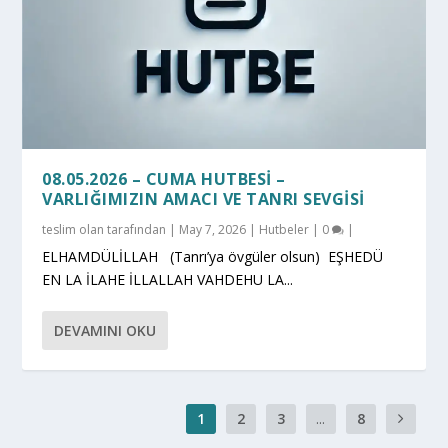
08.05.2026 – CUMA HUTBESI –
VARLIĞIMIZIN AMACI VE TANRI SEVGISI
teslim olan
tarafından |
May 7, 2026
|
Hutbeler
|
0
|
ELHAMDÜLİLLAH (Tanrı’ya övgüler olsun) EŞHEDÜ
EN LA İLAHE İLLALLAH VAHDEHU LA...
DEVAMINI OKU
1
2
3
...
8