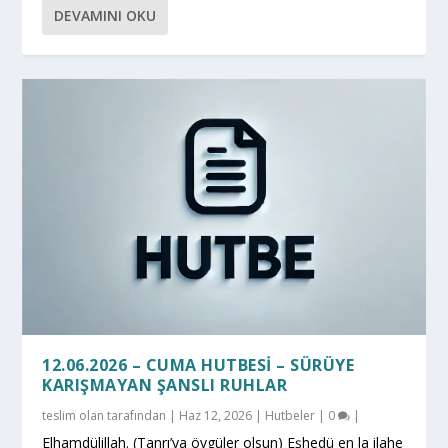
DEVAMINI OKU
12.06.2026 – CUMA HUTBESI – SÜRÜYE
KARIŞMAYAN ŞANSLI RUHLAR
teslim olan
tarafından |
Haz 12, 2026
|
Hutbeler
|
0
|
Elhamdülillah. (Tanrı’ya övgüler olsun) Eşhedü en la ilahe