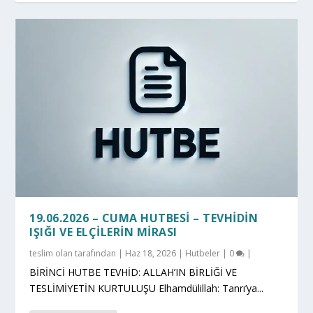
19.06.2026 – CUMA HUTBESI – TEVHIDIN
IŞIĞI VE ELÇILERIN MIRASI
teslim olan
tarafından |
Haz 18, 2026
|
Hutbeler
|
0
|
BİRİNCİ HUTBE TEVHİD: ALLAH’IN BİRLİĞİ VE
TESLİMİYETİN KURTULUŞU Elhamdülillah: Tanrı’ya...