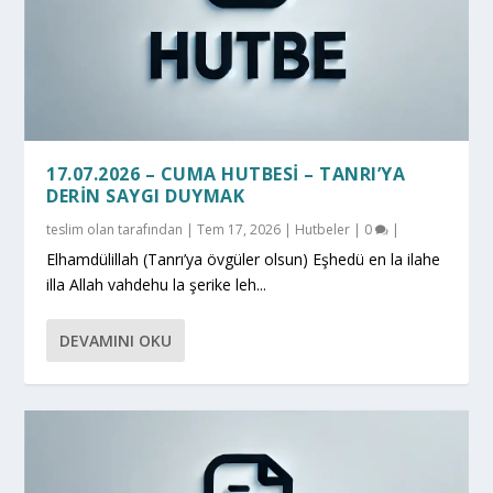
17.07.2026 – CUMA HUTBESI – TANRI’YA
DERİN SAYGI DUYMAK
teslim olan
tarafından |
Tem 17, 2026
|
Hutbeler
|
0
|
Elhamdülillah (Tanrı’ya övgüler olsun) Eşhedü en la ilahe
illa Allah vahdehu la şerike leh...
DEVAMINI OKU