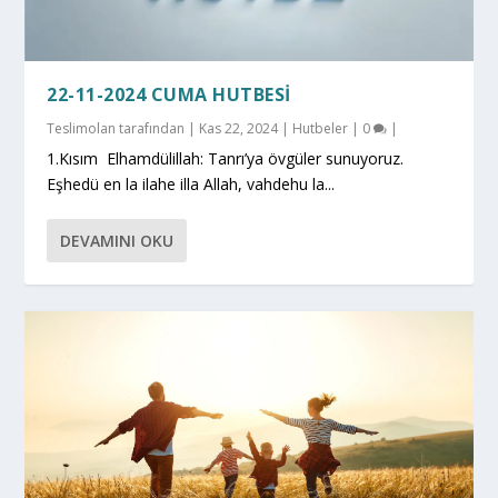
22-11-2024 CUMA HUTBESI
Teslimolan
tarafından |
Kas 22, 2024
|
Hutbeler
|
0
|
1.Kısım Elhamdülillah: Tanrı’ya övgüler sunuyoruz.
Eşhedü en la ilahe illa Allah, vahdehu la...
DEVAMINI OKU