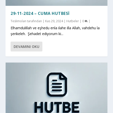
29-11-2024 – CUMA HUTBESI
Teslimolan
tarafından |
Kas 29, 2024
|
Hutbeler
|
0
|
Elhamdulillah ve eşhedu enla ilahe illa Allah, vahdehu la
şerikeleh. Şehadet ediyorum ki...
DEVAMINI OKU