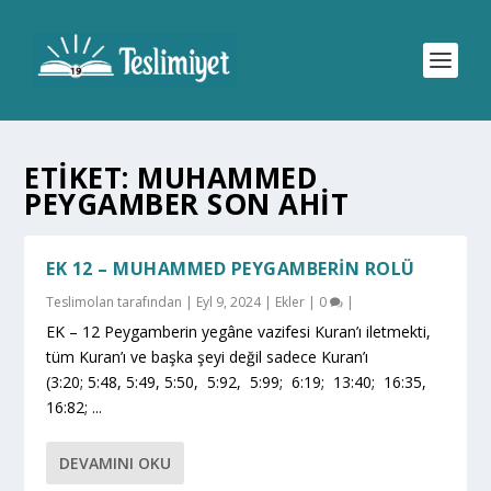
ETIKET:
MUHAMMED
PEYGAMBER SON AHIT
EK 12 – MUHAMMED PEYGAMBERIN ROLÜ
Teslimolan
tarafından |
Eyl 9, 2024
|
Ekler
|
0
|
EK – 12 Peygamberin yegâne vazifesi Kuran’ı iletmekti,
tüm Kuran’ı ve başka şeyi değil sadece Kuran’ı
(3:20; 5:48, 5:49, 5:50, 5:92, 5:99; 6:19; 13:40; 16:35,
16:82; ...
DEVAMINI OKU