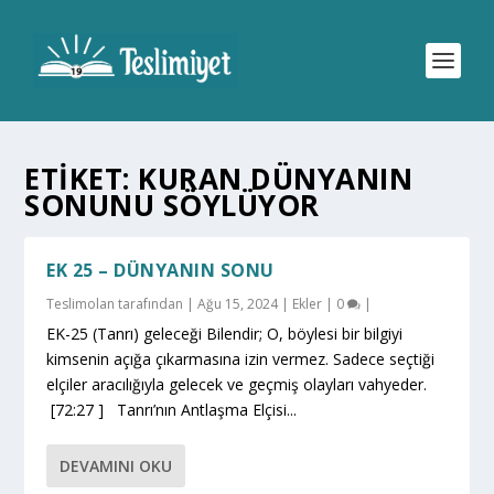
ETIKET:
KURAN DÜNYANIN
SONUNU SÖYLÜYOR
EK 25 – DÜNYANIN SONU
Teslimolan
tarafından |
Ağu 15, 2024
|
Ekler
|
0
|
EK-25 (Tanrı) geleceği Bilendir; O, böylesi bir bilgiyi
kimsenin açığa çıkarmasına izin vermez. Sadece seçtiği
elçiler aracılığıyla gelecek ve geçmiş olayları vahyeder.
[72:27 ] Tanrı’nın Antlaşma Elçisi...
DEVAMINI OKU