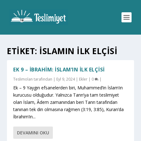
ETIKET:
ISLAMIN ILK ELÇISI
EK 9 – İBRAHIM: İSLAM’IN İLK ELÇISI
Teslimolan
tarafından |
Eyl 9, 2024
|
Ekler
|
0
|
Ek – 9 Yaygın efsanelerden biri, Muhammed’in İslam’ın
kurucusu olduğudur. Yalnızca Tanrı’ya tam teslimiyet
olan İslam, Âdem zamanından beri Tanrı tarafından
tanınan tek din olmasına rağmen (3:19, 3:85), Kuran’da
İbrahim’in...
DEVAMINI OKU