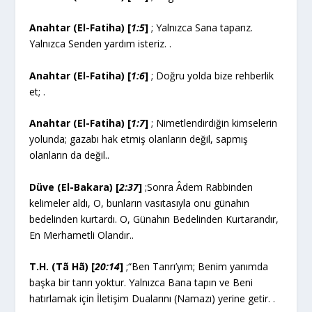
Anahtar (El-Fatiha) [
1:5
]
; Yalnızca Sana taparız.
Yalnızca Senden yardım isteriz. .
Anahtar (El-Fatiha) [
1:6
]
; Doğru yolda bize rehberlik
et; .
Anahtar (El-Fatiha) [
1:7
]
; Nimetlendirdiğin kimselerin
yolunda; gazabı hak etmiş olanların değil, sapmış
olanların da değil..
Düve (El-Bakara) [
2:37
]
;Sonra Âdem Rabbinden
kelimeler aldı, O, bunların vasıtasıyla onu günahın
bedelinden kurtardı. O, Günahın Bedelinden Kurtarandır,
En Merhametli Olandır..
T.H. (Tã Hã) [
20:14
]
;“Ben Tanrı’yım; Benim yanımda
başka bir tanrı yoktur. Yalnızca Bana tapın ve Beni
hatırlamak için İletişim Dualarını (Namazı) yerine getir. .