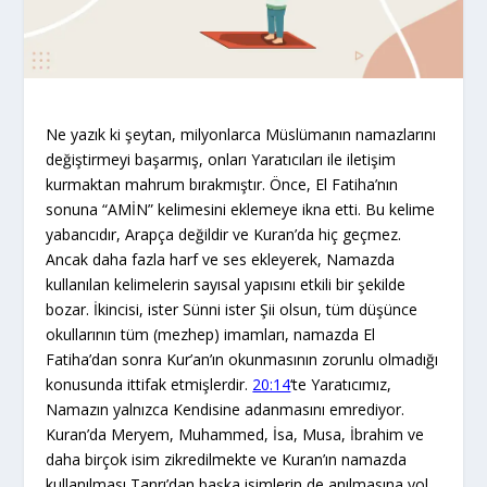
Ne yazık ki şeytan, milyonlarca Müslümanın namazlarını
değiştirmeyi başarmış, onları Yaratıcıları ile iletişim
kurmaktan mahrum bırakmıştır. Önce, El Fatiha’nın
sonuna “AMİN” kelimesini eklemeye ikna etti. Bu kelime
yabancıdır, Arapça değildir ve Kuran’da hiç geçmez.
Ancak daha fazla harf ve ses ekleyerek, Namazda
kullanılan kelimelerin sayısal yapısını etkili bir şekilde
bozar. İkincisi, ister Sünni ister Şii olsun, tüm düşünce
okullarının tüm (mezhep) imamları, namazda El
Fatiha’dan sonra Kur’an’ın okunmasının zorunlu olmadığı
konusunda ittifak etmişlerdir.
20:14
‘te Yaratıcımız,
Namazın yalnızca Kendisine adanmasını emrediyor.
Kuran’da Meryem, Muhammed, İsa, Musa, İbrahim ve
daha birçok isim zikredilmekte ve Kuran’ın namazda
kullanılması Tanrı’dan başka isimlerin de anılmasına yol