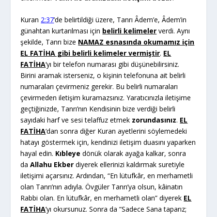
Kuran
2:37
’de belirtildiği üzere, Tanrı Âdem’e, Âdem’in
günahtan kurtarılması için
belirli kelimeler
verdi. Aynı
şekilde, Tanrı bize
NAMAZ esnasında okumamız için
EL FATİHA gibi belirli kelimeler vermiştir
.
EL
FATİHA
‘yı bir telefon numarası gibi düşünebilirsiniz.
Birini aramak isterseniz, o kişinin telefonuna ait belirli
numaraları çevirmeniz gerekir. Bu belirli numaraları
çevirmeden iletişim kuramazsınız. Yaratıcınızla iletişime
geçtiğinizde, Tanrı’nın Kendisinin bize verdiği belirli
sayıdaki harf ve sesi telaffuz etmek
zorundasınız
.
EL
FATİHA
‘dan sonra diğer Kuran ayetlerini söylemedeki
hatayı göstermek için, kendinizi iletişim duasını yaparken
hayal edin.
Kıbleye
dönük olarak ayağa kalkar, sonra
da
Allahu Ekber
diyerek ellerinizi kaldırmak suretiyle
iletişimi açarsınız. Ardından, “En lütufkâr, en merhametli
olan Tanrı’nın adıyla. Övgüler Tanrı’ya olsun, kâinatın
Rabbi olan. En lütufkâr, en merhametli olan” diyerek
EL
FATİHA
’yı okursunuz. Sonra da “Sadece Sana taparız;