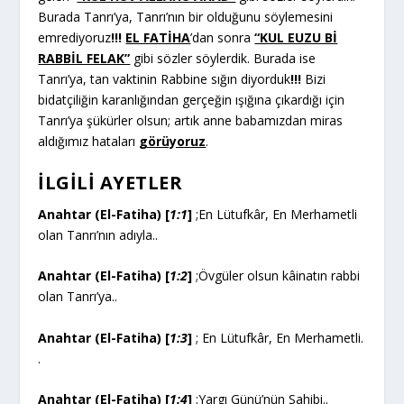
Burada Tanrı’ya, Tanrı’nın bir olduğunu söylemesini
emrediyoruz
!!!
EL FATİHA
’dan sonra
“KUL EUZU Bİ
RABBİL FELAK”
gibi sözler söylerdik. Burada ise
Tanrı’ya, tan vaktinin Rabbine sığın diyorduk
!!!
Bizi
bidatçiliğin karanlığından gerçeğin ışığına çıkardığı için
Tanrı’ya şükürler olsun; artık anne babamızdan miras
aldığımız hataları
görüyoruz
.
İLGILI AYETLER
Anahtar (El-Fatiha) [
1:1
]
;En Lütufkâr, En Merhametli
olan Tanrı’nın adıyla..
Anahtar (El-Fatiha) [
1:2
]
;Övgüler olsun kâinatın rabbi
olan Tanrı’ya..
Anahtar (El-Fatiha) [
1:3
]
; En Lütufkâr, En Merhametli.
.
Anahtar (El-Fatiha) [
1:4
]
;Yargı Günü’nün Sahibi..