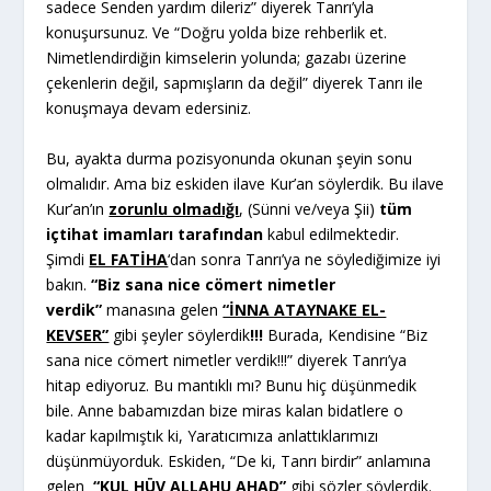
sadece Senden yardım dileriz” diyerek Tanrı’yla
konuşursunuz. Ve “Doğru yolda bize rehberlik et.
Nimetlendirdiğin kimselerin yolunda; gazabı üzerine
çekenlerin değil, sapmışların da değil” diyerek Tanrı ile
konuşmaya devam edersiniz.
Bu, ayakta durma pozisyonunda okunan şeyin sonu
olmalıdır. Ama biz eskiden ilave Kur’an söylerdik. Bu ilave
Kur’an’ın
zorunlu olmadığı
, (Sünni ve/veya Şii)
tüm
içtihat imamları tarafından
kabul edilmektedir.
Şimdi
EL FATİHA
‘dan sonra Tanrı’ya ne söylediğimize iyi
bakın.
“Biz sana nice cömert nimetler
verdik”
manasına gelen
“İNNA ATAYNAKE EL-
KEVSER”
gibi şeyler söylerdik
!!!
Burada, Kendisine “Biz
sana nice cömert nimetler verdik!!!” diyerek Tanrı’ya
hitap ediyoruz. Bu mantıklı mı? Bunu hiç düşünmedik
bile. Anne babamızdan bize miras kalan bidatlere o
kadar kapılmıştık ki, Yaratıcımıza anlattıklarımızı
düşünmüyorduk. Eskiden, “De ki, Tanrı birdir” anlamına
gelen
“KUL HÜV ALLAHU AHAD”
gibi sözler söylerdik.