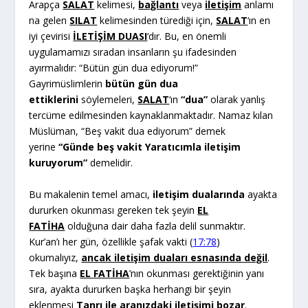
Arapça
SALAT
kelimesi,
bağlantı
veya
iletişim
anlamı
na gelen
SILAT
kelimesinden türediği için,
SALAT
‘ın en
iyi çevirisi
İLETİŞİM DUASI
‘dır. Bu, en önemli
uygulamamızı sıradan insanların şu ifadesinden
ayırmalıdır: “Bütün gün dua ediyorum!”
Gayrimüslimlerin
bütün gün dua
ettiklerini
söylemeleri,
SALAT
‘ın
“dua”
olarak yanlış
tercüme edilmesinden kaynaklanmaktadır. Namaz kılan
Müslüman, “Beş vakit dua ediyorum” demek
yerine
“Günde beş vakit Yaratıcımla iletişim
kuruyorum”
demelidir.
Bu makalenin temel amacı,
iletişim dualarında
ayakta
dururken okunması gereken tek şeyin
EL
FATİHA
olduğuna dair daha fazla delil sunmaktır.
Kur’an’ı her gün, özellikle şafak vakti (
17:78
)
okumalıyız,
ancak iletişim duaları esnasında değil
.
Tek başına
EL FATİHA
’nın okunması gerektiğinin yanı
sıra, ayakta dururken başka herhangi bir şeyin
eklenmesi
Tanrı ile aranızdaki iletişimi bozar
.