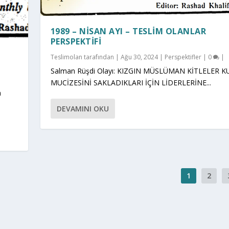
1989 – NISAN AYI – TESLIM OLANLAR
PERSPEKTIFI
Teslimolan
tarafından |
Ağu 30, 2024
|
Perspektifler
|
0
|
Salman Rüşdi Olayı: KIZGIN MÜSLÜMAN KİTLELER 
MUCİZESİNİ SAKLADIKLARI İÇİN LİDERLERİNE...
n
DEVAMINI OKU
1
2
ndan desteklenmektedir