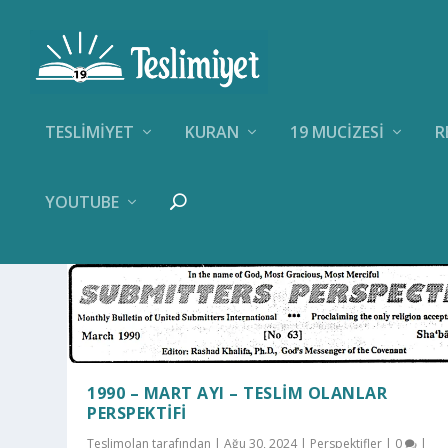
TESLIMIYET
KURAN
19 MUCIZESI
R
YOUTUBE
KATEGORI:
PERSPEKTIFLER
1990 – MART AYI – TESLIM OLANLAR
PERSPEKTIFI
Teslimolan
tarafından |
Ağu 30, 2024
|
Perspektifler
|
0
|