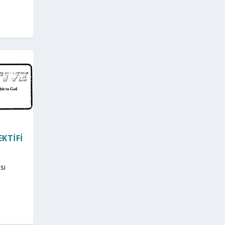
EKTIFI
sı