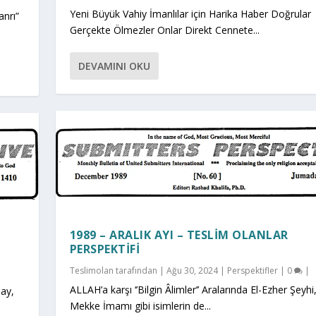
Yeni Büyük Vahiy İmanlılar için Harika Haber Doğrular
anrı”
Gerçekte Ölmezler Onlar Direkt Cennete...
DEVAMINI OKU
1989 – ARALIK AYI – TESLIM OLANLAR
PERSPEKTIFI
Teslimolan
tarafından |
Ağu 30, 2024
|
Perspektifler
|
0
|
ALLAH’a karşı ‘’Bilgin Âlimler’’ Aralarında El-Ezher Şeyhi
ay,
Mekke İmamı gibi isimlerin de...