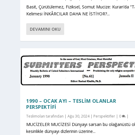
Basit, Çürütülemez, Fiziksel, Somut Mucize: Kuran’da “T
Kelimesi İNKÂRCILAR DAHA NE İSTİYOR?...
DEVAMINI OKU
1990 – OCAK AYI – TESLIM OLANLAR
PERSPEKTIFI
Teslimolan
tarafından |
Ağu 30, 2024
|
Perspektifler
|
0
|
MUCİZELER MUCİZESİ Dünyayı sarsan bu olağanüstü ol
kesinlikle dünyayı dizlerinin üzerine...