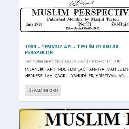
1989 – TEMMUZ AYI – TESLIM OLANLAR
PERSPEKTIFI
Teslimolan
tarafından |
Ağu 30, 2024
|
Perspektifler
|
0
|
İNSANLIK TARİHİNDE YENİ ÇAĞ TANRI’YA İMAN EDEN
HERKESE İLAHİ ÇAĞRI – YAHUDİLER, HRİSTİYANLAR,...
DEVAMINI OKU