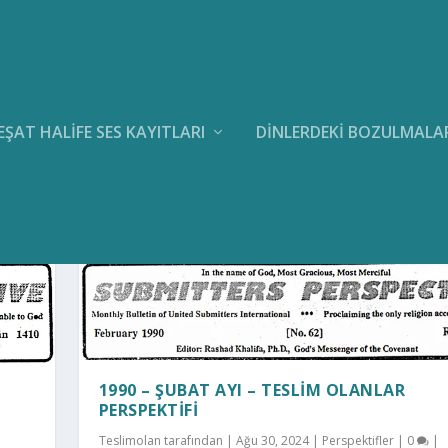
EŞAT HALIFE SES KAYITLARI
DINLERDEKI BOZULMALA
1990 – ŞUBAT AYI – TESLIM OLANLAR
PERSPEKTIFI
Teslimolan
tarafından |
Ağu 30, 2024
|
Perspektifler
|
0
|