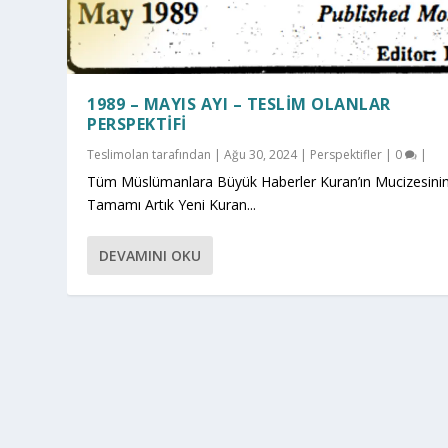
1989 – MAYIS AYI – TESLIM OLANLAR
PERSPEKTIFI
Teslimolan
tarafından |
Ağu 30, 2024
|
Perspektifler
|
0
|
Tüm Müslümanlara Büyük Haberler Kuran’ın Mucizesini
Tamamı Artık Yeni Kuran...
DEVAMINI OKU
tarafından tasarlandı |
tarafı
Elegant Themes
WordPress