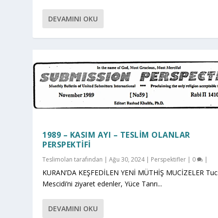
DEVAMINI OKU
1989 – KASIM AYI – TESLIM OLANLAR
PERSPEKTIFI
Teslimolan
tarafından |
Ağu 30, 2024
|
Perspektifler
|
0
|
KURAN’DA KEŞFEDİLEN YENİ MÜTHİŞ MUCİZELER Tuc
Mescidi’ni ziyaret edenler, Yüce Tanrı...
DEVAMINI OKU