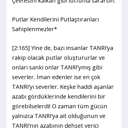
Çevresini kalkan gibi lütfunla sararsın.
Putlar Kendilerini Putlaştıranları
Sahiplenmezler*
[2:165] Yine de, bazı insanlar TANRI’ya
rakip olacak putlar oluştururlar ve
onları sanki onlar TANRI’ymış gibi
severler. İman edenler ise en çok
TANRI’yı severler. Keşke haddi aşanlar
azabı gördüklerinde kendilerini bir
görebilselerdi! O zaman tüm gücün
yalnızca TANRI’ya ait olduğunun ve
TANRI’nın azabının dehşet verici