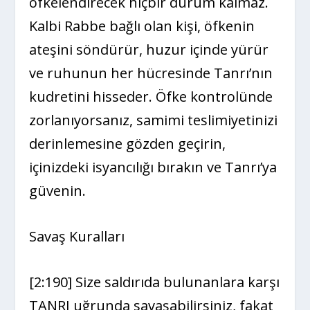
öfkelendirecek hiçbir durum kalmaz.
Kalbi Rabbe bağlı olan kişi, öfkenin
ateşini söndürür, huzur içinde yürür
ve ruhunun her hücresinde Tanrı’nın
kudretini hisseder. Öfke kontrolünde
zorlanıyorsanız, samimi teslimiyetinizi
derinlemesine gözden geçirin,
içinizdeki isyancılığı bırakın ve Tanrı’ya
güvenin.
Savaş Kuralları
[2:190] Size saldırıda bulunanlara karşı
TANRI uğrunda savaşabilirsiniz, fakat