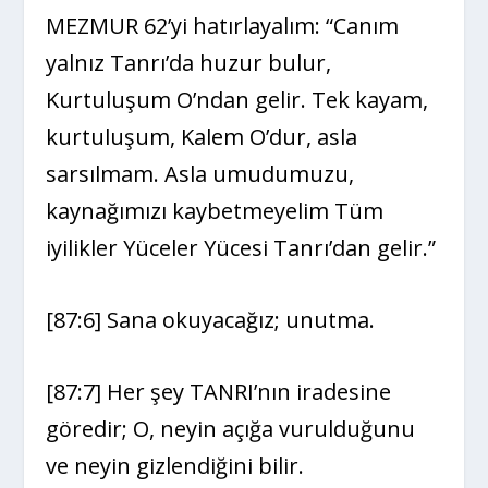
MEZMUR 62’yi hatırlayalım: “Canım
yalnız Tanrı’da huzur bulur,
Kurtuluşum O’ndan gelir. Tek kayam,
kurtuluşum, Kalem O’dur, asla
sarsılmam. Asla umudumuzu,
kaynağımızı kaybetmeyelim Tüm
iyilikler Yüceler Yücesi Tanrı’dan gelir.”
[87:6] Sana okuyacağız; unutma.
[87:7] Her şey TANRI’nın iradesine
göredir; O, neyin açığa vurulduğunu
ve neyin gizlendiğini bilir.