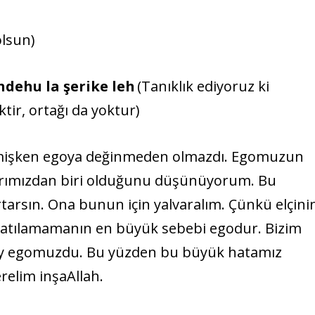
 olsun)
ahdehu la şerike leh
(Tanıklık ediyoruz ki
ktir, ortağı da yoktur)
tmişken egoya değinmeden olmazdı. Egomuzun
larımızdan biri olduğunu düşünüyorum. Bu
rtarsın. Ona bunun için yalvaralım. Çünkü elçini
na katılamamanın en büyük sebebi egodur. Bizim
y egomuzdu. Bu yüzden bu büyük hatamız
relim inşaAllah.