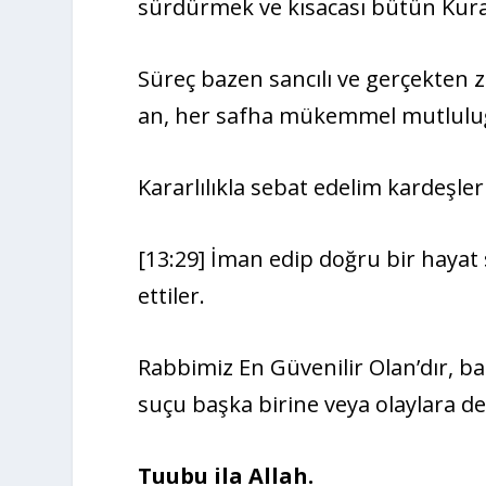
sürdürmek ve kısacası bütün Kura
Süreç bazen sancılı ve gerçekten zo
an, her safha mükemmel mutluluğa
Kararlılıkla sebat edelim kardeşle
[13:29] İman edip doğru bir hayat 
ettiler.
Rabbimiz En Güvenilir Olan’dır, ba
suçu başka birine veya olaylara d
Tuubu ila Allah.