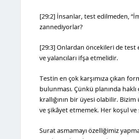
[29:2] İnsanlar, test edilmeden, “İ
zannediyorlar?
[29:3] Onlardan öncekileri de test 
ve yalancıları ifşa etmelidir.
Testin en çok karşımıza çıkan for
bulunması. Çünkü planında haklı ç
krallığının bir üyesi olabilir. Biz
ve şikâyet etmemek. Her koşul ve ş
Surat asmamayı özelliğimiz yapma