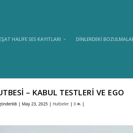
EŞAT HALIFE SES KAYITLARI
DINLERDEKI BOZULMALA
UTBESI – KABUL TESTLERI VE EGO
gönderildi |
May 23, 2025
|
Hutbeler
|
0
|