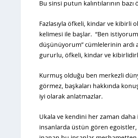
Bu sinsi putun kalıntılarının bazı
Fazlasıyla öfkeli, kindar ve kibirli
kelimesi ile başlar. “Ben istiyoru
düşünüyorum” cümlelerinin ardı ar
gururlu, öfkeli, kindar ve kibirlidi
Kurmuş olduğu ben merkezli düny
görmez, başkaları hakkında konuş
iyi olarak anlatmazlar.
Ukala ve kendini her zaman daha i
insanlarda üstün gören egoistler, y
inanan bu insanlar merhametten b