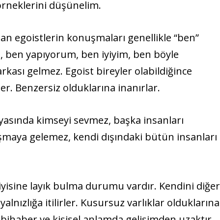
 örneklerini düşünelim.
 olan egoistlerin konuşmaları genellikle “ben”
m, ben yapıyorum, ben iyiyim, ben böyle
kası gelmez. Egoist bireyler olabildiğince
rler. Benzersiz olduklarına inanırlar.
asında kimseyi sevmez, başka insanları
maya gelemez, kendi dışındaki bütün insanları
yisine layık bulma durumu vardır. Kendini diğe
alnızlığa itilirler. Kusursuz varlıklar olduklarına
ihaber ve kişisel anlamda gelişimden uzaktır.