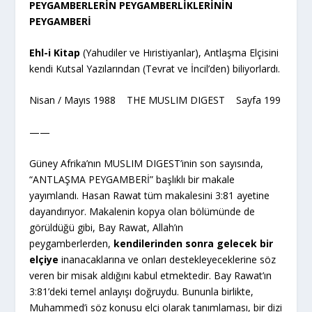
PEYGAMBERLERİN PEYGAMBERLİKLERİNİN
PEYGAMBERİ
Ehl-i Kitap
(Yahudiler ve Hıristiyanlar), Antlaşma Elçisini
kendi Kutsal Yazılarından (Tevrat ve İncil’den) biliyorlardı.
Nisan / Mayıs 1988 THE MUSLIM DIGEST Sayfa 199
——
Güney Afrika’nın MUSLIM DIGEST’inin son sayısında,
“ANTLAŞMA PEYGAMBERİ” başlıklı bir makale
yayımlandı. Hasan Rawat tüm makalesini 3:81 ayetine
dayandırıyor. Makalenin kopya olan bölümünde de
görüldüğü gibi, Bay Rawat, Allah’ın
peygamberlerden,
kendilerinden sonra gelecek bir
elçiye
inanacaklarına ve onları destekleyeceklerine söz
veren bir misak aldığını kabul etmektedir. Bay Rawat’ın
3:81’deki temel anlayışı doğruydu. Bununla birlikte,
Muhammed’i söz konusu elçi olarak tanımlaması, bir dizi