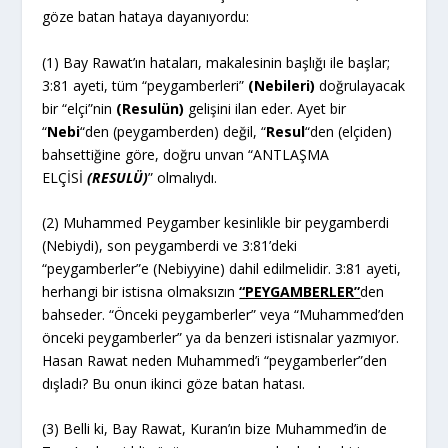
göze batan hataya dayanıyordu:
(1) Bay Rawat’ın hataları, makalesinin başlığı ile başlar;
3:81 ayeti, tüm “peygamberleri”
(Nebileri)
doğrulayacak
bir “elçi”nin
(Resulün)
gelişini ilan eder. Ayet bir
“
Nebi
“den (peygamberden) değil, “
Resul
“den (elçiden)
bahsettiğine göre, doğru unvan “ANTLAŞMA
ELÇİSİ
(RESULÜ)
” olmalıydı.
(2) Muhammed Peygamber kesinlikle bir peygamberdi
(Nebiydi), son peygamberdi ve 3:81’deki
“peygamberler”e (Nebiyyine) dahil edilmelidir. 3:81 ayeti,
herhangi bir istisna olmaksızın
“PEYGAMBERLER”
den
bahseder. “Önceki peygamberler” veya “Muhammed’den
önceki peygamberler” ya da benzeri istisnalar yazmıyor.
Hasan Rawat neden Muhammed’i “peygamberler”den
dışladı? Bu onun ikinci göze batan hatası.
(3) Belli ki, Bay Rawat, Kuran’ın bize Muhammed’in de