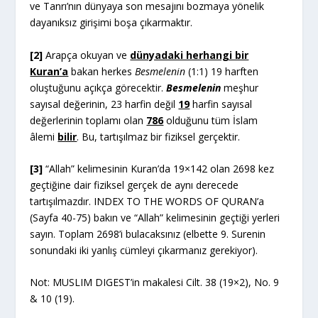
ve Tanrı’nın dünyaya son mesajını bozmaya yönelik
dayanıksız girişimi boşa çıkarmaktır.
[2]
Arapça okuyan ve
dünyadaki herhangi bir
Kuran’a
bakan herkes
Besmelenin
(1:1) 19 harften
oluştuğunu açıkça görecektir.
Besmelenin
meşhur
sayısal değerinin, 23 harfin değil
19
harfin sayısal
değerlerinin toplamı olan
786
olduğunu tüm İslam
âlemi
bilir
. Bu, tartışılmaz bir fiziksel gerçektir.
[3]
“Allah” kelimesinin Kuran’da 19×142 olan 2698 kez
geçtiğine dair fiziksel gerçek de aynı derecede
tartışılmazdır. INDEX TO THE WORDS OF QURAN’a
(Sayfa 40-75) bakın ve “Allah” kelimesinin geçtiği yerleri
sayın. Toplam 2698’i bulacaksınız (elbette 9. Surenin
sonundaki iki yanlış cümleyi çıkarmanız gerekiyor).
Not: MUSLIM DIGEST’in makalesi Cilt. 38 (19×2), No. 9
& 10 (19).