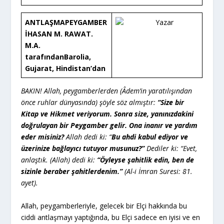
ANTLAŞMA
PEYGAMBER
Yazar
İ
HASAN M. RAWAT.
M.A.
tarafından
Barolia,
Gujarat, Hindistan’dan
BAKIN! Allah, peygamberlerden (Âdem’in yaratılışından
önce ruhlar dünyasında) şöyle söz almıştır:
“Size bir
Kitap ve Hikmet veriyorum. Sonra size, yanınızdakini
doğrulayan bir Peygamber gelir. Ona inanır ve yardım
eder misiniz?
Allah dedi ki: “
Bu ahdi kabul ediyor ve
üzerinize bağlayıcı tutuyor musunuz?”
Dediler ki: “Evet,
anlaştık. (Allah) dedi ki:
“Öyleyse şahitlik edin, ben de
sizinle beraber şahitlerdenim.”
(Al-i İmran Suresi: 81.
ayet).
Allah, peygamberleriyle, gelecek bir Elçi hakkında bu
ciddi antlaşmayı yaptığında, bu Elçi sadece en iyisi ve en