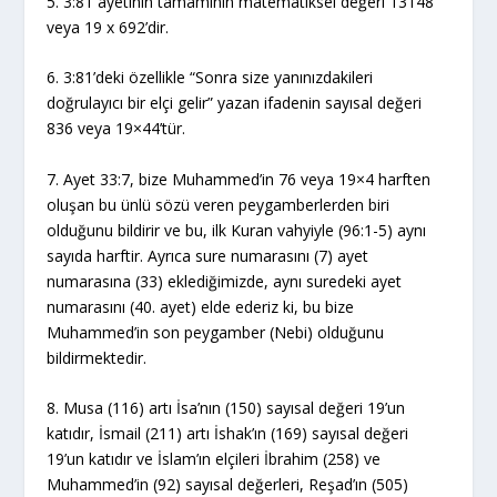
5. 3:81 ayetinin tamamının matematiksel değeri 13148
veya 19 x 692’dir.
6. 3:81’deki özellikle “Sonra size yanınızdakileri
doğrulayıcı bir elçi gelir” yazan ifadenin sayısal değeri
836 veya 19×44’tür.
7. Ayet 33:7, bize Muhammed’in 76 veya 19×4 harften
oluşan bu ünlü sözü veren peygamberlerden biri
olduğunu bildirir ve bu, ilk Kuran vahyiyle (96:1-5) aynı
sayıda harftir. Ayrıca sure numarasını (7) ayet
numarasına (33) eklediğimizde, aynı suredeki ayet
numarasını (40. ayet) elde ederiz ki, bu bize
Muhammed’in son peygamber (Nebi) olduğunu
bildirmektedir.
8. Musa (116) artı İsa’nın (150) sayısal değeri 19’un
katıdır, İsmail (211) artı İshak’ın (169) sayısal değeri
19’un katıdır ve İslam’ın elçileri İbrahim (258) ve
Muhammed’in (92) sayısal değerleri, Reşad’ın (505)