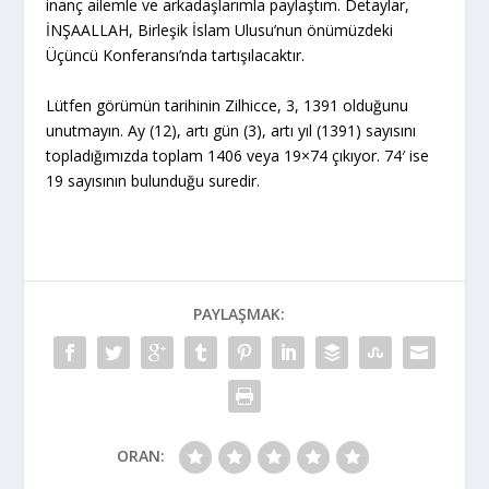
inanç ailemle ve arkadaşlarımla paylaştım. Detaylar,
İNŞAALLAH, Birleşik İslam Ulusu’nun önümüzdeki
Üçüncü Konferansı’nda tartışılacaktır.
Lütfen görümün tarihinin Zilhicce, 3, 1391 olduğunu
unutmayın. Ay (12), artı gün (3), artı yıl (1391) sayısını
topladığımızda toplam 1406 veya 19×74 çıkıyor. 74′ ise
19 sayısının bulunduğu suredir.
PAYLAŞMAK:
ORAN: