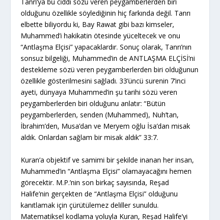
Tanrı’ya bu ciddi sözü veren peygamberlerden biri
olduğunu özellikle söylediğinin hiç farkında değil. Tanrı
elbette biliyordu ki, Bay Rawat gibi bazı kimseler,
Muhammed’i hakikatin ötesinde yüceltecek ve onu
“Antlaşma Elçisi” yapacaklardır. Sonuç olarak, Tanrı’nın
sonsuz bilgeliği, Muhammed’in de ANTLAŞMA ELÇİSİ’ni
destekleme sözü veren peygamberlerden biri olduğunun
özellikle gösterilmesini sağladı. 33’üncü surenin 7’inci
ayeti, dünyaya Muhammed’in şu tarihi sözü veren
peygamberlerden biri olduğunu anlatır: “Bütün
peygamberlerden, senden (Muhammed), Nuh’tan,
İbrahim’den, Musa’dan ve Meryem oğlu İsa’dan misak
aldık. Onlardan sağlam bir misak aldık” 33:7.
Kuran’a objektif ve samimi bir şekilde inanan her insan,
Muhammed’in “Antlaşma Elçisi” olamayacağını hemen
görecektir. M.P.’nin son birkaç sayısında, Reşad
Halife’nin gerçekten de “Antlaşma Elçisi” olduğunu
kanıtlamak için çürütülemez deliller sunuldu.
Matematiksel kodlama yoluyla Kuran, Reşad Halife’yi