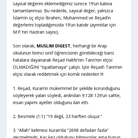
sayısal değerini eklemediğimiz sürece 19’un katına
tamamlanmaz. Bu nedenle, sayısal değer, yalnızca
İslam’ın üç elçisi İbrahim, Muhammed ve Reşad’ın
değerlerini topladığımızda 19’un katıdır (ayrıntılar için
M.P.’nin Haziran sayısı).
Son olarak,
MUSLIM DIGEST
, herhangi bir Arap
okulunun birinci sınıf öğrencisinin görebileceği bariz
hatalara dayanarak Reşad Halife’nin Tanrı’nın elçisi
OLMADIĞINI “ispatlamaya” çalıştı. İşte Reşad’ı Tanrı’nın
elçisi olarak reddetmek için komik nedenleri !!!:
1. Reşad, Kuran’ın mükemmel bir şekilde korunduğunu
söyleyerek yalan söyledi, ardından 9:128-129’un sahte,
insan yapımı ayetler olduğunu ilan etti.
2. Besmele (1:1) “19 değil, 23 harften oluşur.”
3. “Allah” kelimesi Kuran’da “2698 defadan fazla”
geçmektedir. Kaç kez olduğunu bilmiyorlar ama bunun