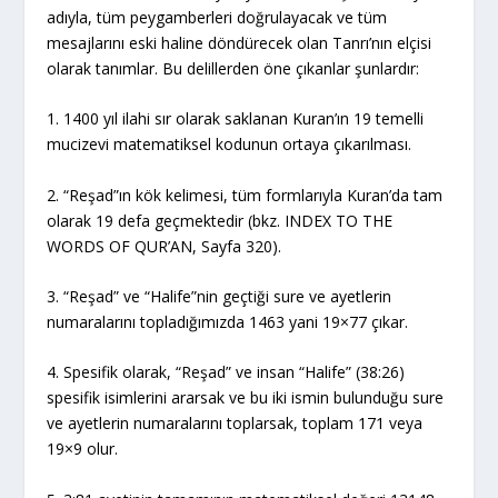
adıyla, tüm peygamberleri doğrulayacak ve tüm
mesajlarını eski haline döndürecek olan Tanrı’nın elçisi
olarak tanımlar. Bu delillerden öne çıkanlar şunlardır:
1. 1400 yıl ilahi sır olarak saklanan Kuran’ın 19 temelli
mucizevi matematiksel kodunun ortaya çıkarılması.
2. “Reşad”ın kök kelimesi, tüm formlarıyla Kuran’da tam
olarak 19 defa geçmektedir (bkz. INDEX TO THE
WORDS OF QUR’AN, Sayfa 320).
3. “Reşad” ve “Halife”nin geçtiği sure ve ayetlerin
numaralarını topladığımızda 1463 yani 19×77 çıkar.
4. Spesifik olarak, “Reşad” ve insan “Halife” (38:26)
spesifik isimlerini ararsak ve bu iki ismin bulunduğu sure
ve ayetlerin numaralarını toplarsak, toplam 171 veya
19×9 olur.