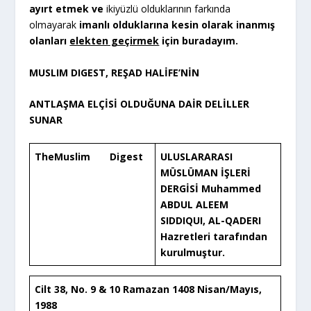
ayırt etmek ve
ikiyüzlü olduklarının farkında
olmayarak
imanlı olduklarına kesin olarak inanmış
olanları
elekten geçirmek
için buradayım.
MUSLIM DIGEST, REŞAD HALİFE’NİN
ANTLAŞMA ELÇİSİ OLDUĞUNA DAİR DELİLLER
SUNAR
The
Muslim
Digest
ULUSLARARASI
MÜSLÜMAN İŞLERİ
DERGİSİ
Muhammed
ABDUL ALEEM
SIDDIQUI, AL-QADERI
Hazretleri tarafından
kurulmuştur.
Cilt 38, No. 9 & 10 Ramazan 1408 Nisan/Mayıs,
1988