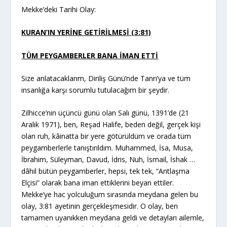
Mekke’deki Tarihi Olay:
KURAN’IN YERİNE GETİRİLMESİ (3:81)
TÜM PEYGAMBERLER BANA İMAN ETTİ
Size anlatacaklarım, Diriliş Günü’nde Tanrı’ya ve tüm
insanlığa karşı sorumlu tutulacağım bir şeydir.
Zilhicce’nin üçüncü günü olan Salı günü, 1391’de (21
Aralık 1971), ben, Reşad Halife, beden değil, gerçek kişi
olan ruh, kâinatta bir yere götürüldüm ve orada tüm
peygamberlerle tanıştırıldım. Muhammed, İsa, Musa,
İbrahim, Süleyman, Davud, İdris, Nuh, İsmail, İshak …
dâhil bütün peygamberler, hepsi, tek tek, “Antlaşma
Elçisi” olarak bana iman ettiklerini beyan ettiler.
Mekke’ye hac yolculuğum sırasında meydana gelen bu
olay, 3:81 ayetinin gerçekleşmesidir. O olay, ben
tamamen uyanıkken meydana geldi ve detayları ailemle,