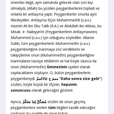
önemlisi değil, aynı zamanda gelecek olan son kişi
olmalıydı, (Allah) bu yüzden peygamberlerini topladı ve
onlarla bir antlaşma yaptı. Peygamberler onunla aynı
fikirdeydiler. Antlaşma Elçisi Muhammed’di (s.a.v.).
Hazreti Ali ibn Ebu Talib (R.A.) ve Abdullah ibn Abbas, bu
Misak- e -Nabiyyin’in (Peygamberlerin Antlaşmasının)
Muhammed (s.a.v.) için olduğunu söylediler. Allame
Subki, tüm peygamberlerin Muhammed’in (s.a.v.)
peygamberliğine inanmaya söz verdiklerini ve
takipçilerine onun (Muhammed’in) peygamberliğine
inanmalarını tavsiye ettiklerini ve hal böyle olunca da
onun (Muhammed’in)
Ümmetinin
üyeleri olarak
sayılacaklarını söylüyor. O, bütün peygamberlerin
peygamberiydi.
مممَ ج جَاءَكممْ “Daha sonra size gelir”
)
sözleri, böyle büyük bir Elçinin,
hepsinin
sonuncusu
olarak geleceğini gösterir.
Ayrıca,
مُصَدِّقٌ لِمَا مَعَكُمْ
sözleri de onun geçmiş
peygamberlere verilen
tüm
bilgileri tasdik edeceğini
söylüyor; bu suretle de onun bütün