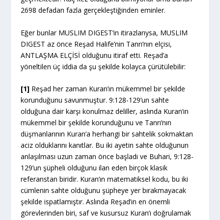
2698 defadan fazla gerçekleştiğinden eminler.
Eğer bunlar MUSLIM DIGEST’in itirazlarıysa, MUSLIM
DIGEST az önce Reşad Halife’nin Tanrı’nın elçisi,
ANTLAŞMA ELÇİSİ olduğunu itiraf etti. Reşad’a
yöneltilen üç iddia da şu şekilde kolayca çürütülebilir:
[1]
Reşad her zaman Kuran’ın mükemmel bir şekilde
korunduğunu savunmuştur. 9:128-129’un sahte
olduğuna dair karşı konulmaz deliller, aslında Kuran’ın
mükemmel bir şekilde korunduğunu ve Tanrı’nın
düşmanlarının Kuran’a herhangi bir sahtelik sokmaktan
aciz olduklarını kanıtlar. Bu iki ayetin sahte olduğunun
anlaşılması uzun zaman önce başladı ve Buhari, 9:128-
129’un şüpheli olduğunu ilan eden birçok klasik
referanstan biridir. Kuran’ın matematiksel kodu, bu iki
cümlenin sahte olduğunu şüpheye yer bırakmayacak
şekilde ispatlamıştır. Aslında Reşad’ın en önemli
görevlerinden biri, saf ve kusursuz Kuran’ı doğrulamak