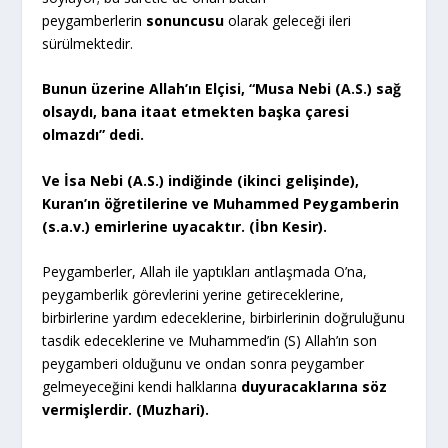
peygamberlerin
sonuncusu
olarak geleceği ileri
sürülmektedir.
Bunun üzerine Allah’ın Elçisi, “Musa Nebi (A.S.) sağ
olsaydı, bana itaat etmekten başka çaresi
olmazdı” dedi.
Ve İsa Nebi (A.S.) indiğinde (ikinci gelişinde),
Kuran’ın öğretilerine ve Muhammed Peygamberin
(s.a.v.) emirlerine uyacaktır. (İbn Kesir).
Peygamberler, Allah ile yaptıkları antlaşmada O’na,
peygamberlik görevlerini yerine getireceklerine,
birbirlerine yardım edeceklerine, birbirlerinin doğruluğunu
tasdik edeceklerine ve Muhammed’in (S) Allah’ın son
peygamberi olduğunu ve ondan sonra peygamber
gelmeyeceğini kendi halklarına
duyuracaklarına söz
vermişlerdir. (Muzhari).