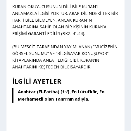
KURAN OKUYUCUSUNUN DİLİ BİLE KURAN’I
ANLAMAKLA İLGİSİ YOKTUR. ARAP DİLİNDEKİ TEK BİR
HARFİ BİLE BİLMEYEN, ANCAK KURAN’IN
ANAHTARINA SAHİP OLAN BİR KİŞİNİN KURAN’A
ERİŞİMİ GARANTİ EDİLİR (BKZ. 41:44).
(BU MESCİT TARAFINDAN YAYIMLANAN) “MUCİZENİN
GÖRSEL SUNUMU” VE “BİLGİSAYAR KONUŞUYOR”
KİTAPLARINDA ANLATILDIĞI GİBİ, KURAN’IN
ANAHTARINI KEŞFEDEN BİLGİSAYARDIR.
İLGILI AYETLER
Anahtar (El-Fatiha) [
1:1
]
;En Lütufkâr, En
Merhametli olan Tanrı’nın adıyla.