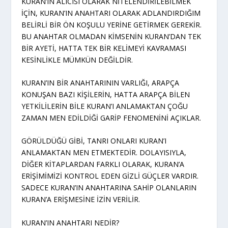
KURAN’IN ALICISI OLARAK NİTELENDİRİLEBİLMEK
İÇİN, KURAN’IN ANAHTARI OLARAK ADLANDIRDIĞIM
BELİRLİ BİR ÖN KOŞULU YERİNE GETİRMEK GEREKİR.
BU ANAHTAR OLMADAN KİMSENİN KURAN’DAN TEK
BİR AYETİ, HATTA TEK BİR KELİMEYİ KAVRAMASI
KESİNLİKLE MÜMKÜN DEĞİLDİR.
KURAN’IN BİR ANAHTARININ VARLIĞI, ARAPÇA
KONUŞAN BAZI KİŞİLERİN, HATTA ARAPÇA BİLEN
YETKİLİLERİN BİLE KURAN’I ANLAMAKTAN ÇOĞU
ZAMAN MEN EDİLDİĞİ GARİP FENOMENİNİ AÇIKLAR.
GÖRÜLDÜĞÜ GİBİ, TANRI ONLARI KURAN’I
ANLAMAKTAN MEN ETMEKTEDİR. DOLAYISIYLA,
DİĞER KİTAPLARDAN FARKLI OLARAK, KURAN’A
ERİŞİMİMİZİ KONTROL EDEN GİZLİ GÜÇLER VARDIR.
SADECE KURAN’IN ANAHTARINA SAHİP OLANLARIN
KURAN’A ERİŞMESİNE İZİN VERİLİR.
KURAN’IN ANAHTARI NEDİR?