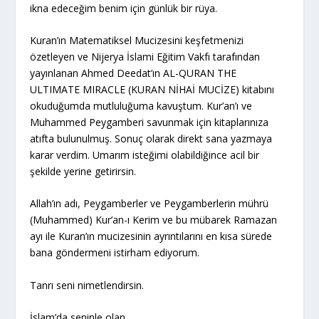
ikna edeceğim benim için günlük bir rüya.
Kuran’ın Matematiksel Mucizesini keşfetmenizi
özetleyen ve Nijerya İslami Eğitim Vakfı tarafından
yayınlanan Ahmed Deedat’ın AL-QURAN THE
ULTIMATE MIRACLE (KURAN NİHAİ MUCİZE) kitabını
okuduğumda mutluluğuma kavuştum. Kur’an’ı ve
Muhammed Peygamberi savunmak için kitaplarınıza
atıfta bulunulmuş. Sonuç olarak direkt sana yazmaya
karar verdim. Umarım isteğimi olabildiğince acil bir
şekilde yerine getirirsin.
Allah’ın adı, Peygamberler ve Peygamberlerin mührü
(Muhammed) Kur’an-ı Kerim ve bu mübarek Ramazan
ayı ile Kuran’ın mucizesinin ayrıntılarını en kısa sürede
bana göndermeni istirham ediyorum.
Tanrı seni nimetlendirsin.
İslam’da seninle olan