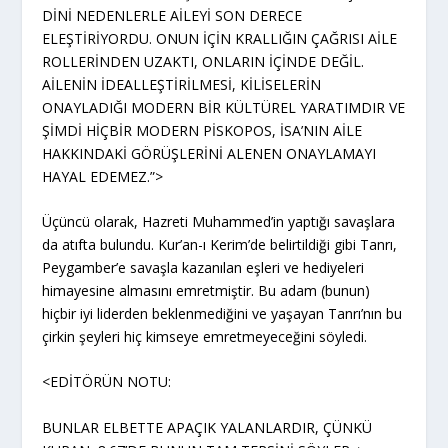
DİNİ NEDENLERLE AİLEYİ SON DERECE
ELEŞTİRİYORDU. ONUN İÇİN KRALLIĞIN ÇAĞRISI AİLE
ROLLERİNDEN UZAKTI, ONLARIN İÇİNDE DEĞİL.
AİLENİN İDEALLEŞTİRİLMESİ, KİLİSELERİN
ONAYLADIĞI MODERN BİR KÜLTÜREL YARATIMDIR VE
ŞİMDİ HİÇBİR MODERN PİSKOPOS, İSA’NIN AİLE
HAKKINDAKİ GÖRÜŞLERİNİ ALENEN ONAYLAMAYI
HAYAL EDEMEZ.”>
Üçüncü olarak, Hazreti Muhammed’in yaptığı savaşlara
da atıfta bulundu. Kur’an-ı Kerim’de belirtildiği gibi Tanrı,
Peygamber’e savaşla kazanılan eşleri ve hediyeleri
himayesine almasını emretmiştir. Bu adam (bunun)
hiçbir iyi liderden beklenmediğini ve yaşayan Tanrı’nın bu
çirkin şeyleri hiç kimseye emretmeyeceğini söyledi.
<EDİTÖRÜN NOTU:
BUNLAR ELBETTE APAÇIK YALANLARDIR, ÇÜNKÜ