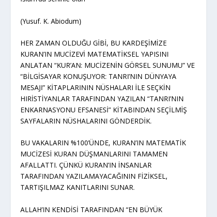
(Yusuf. K. Abiodum)
HER ZAMAN OLDUĞU GİBİ, BU KARDEŞİMİZE
KURAN’IN MUCİZEVİ MATEMATİKSEL YAPISINI
ANLATAN “KUR’AN: MUCİZENİN GÖRSEL SUNUMU” VE
“BİLGİSAYAR KONUŞUYOR: TANRI’NIN DÜNYAYA
MESAJI” KİTAPLARININ NÜSHALARI İLE SEÇKİN
HIRİSTİYANLAR TARAFINDAN YAZILAN “TANRI’NIN
ENKARNASYONU EFSANESİ” KİTABINDAN SEÇİLMİŞ
SAYFALARIN NÜSHALARINI GÖNDERDİK.
BU VAKALARIN %100’ÜNDE, KURAN’IN MATEMATİK
MUCİZESİ KURAN DÜŞMANLARINI TAMAMEN
AFALLATTI. ÇÜNKÜ KURAN’IN İNSANLAR
TARAFINDAN YAZILAMAYACAĞININ FİZİKSEL,
TARTIŞILMAZ KANITLARINI SUNAR.
ALLAH’IN KENDİSİ TARAFINDAN “EN BÜYÜK