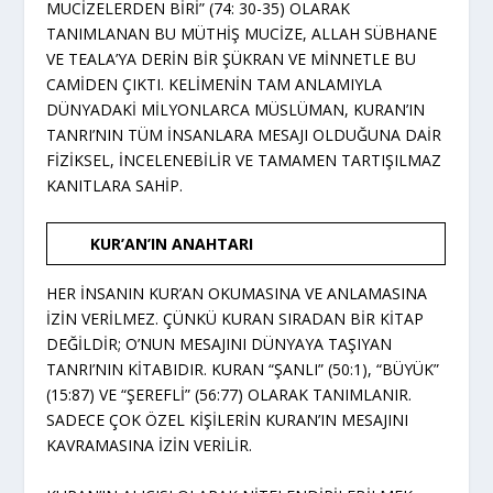
MUCİZELERDEN BİRİ” (74: 30-35) OLARAK
TANIMLANAN BU MÜTHİŞ MUCİZE, ALLAH SÜBHANE
VE TEALA’YA DERİN BİR ŞÜKRAN VE MİNNETLE BU
CAMİDEN ÇIKTI. KELİMENİN TAM ANLAMIYLA
DÜNYADAKİ MİLYONLARCA MÜSLÜMAN, KURAN’IN
TANRI’NIN TÜM İNSANLARA MESAJI OLDUĞUNA DAİR
FİZİKSEL, İNCELENEBİLİR VE TAMAMEN TARTIŞILMAZ
KANITLARA SAHİP.
KUR’AN’IN ANAHTARI
HER İNSANIN KUR’AN OKUMASINA VE ANLAMASINA
İZİN VERİLMEZ. ÇÜNKÜ KURAN SIRADAN BİR KİTAP
DEĞİLDİR; O’NUN MESAJINI DÜNYAYA TAŞIYAN
TANRI’NIN KİTABIDIR. KURAN “ŞANLI” (50:1), “BÜYÜK”
(15:87) VE “ŞEREFLİ” (56:77) OLARAK TANIMLANIR.
SADECE ÇOK ÖZEL KİŞİLERİN KURAN’IN MESAJINI
KAVRAMASINA İZİN VERİLİR.