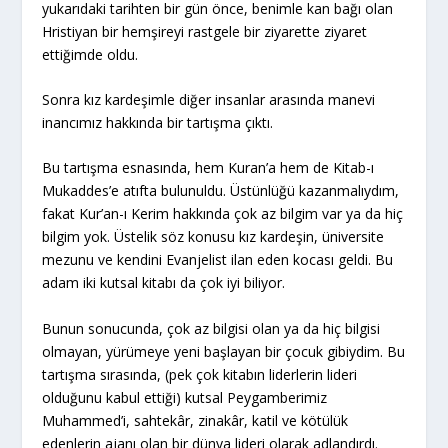
yukarıdaki tarihten bir gün önce, benimle kan bağı olan
Hristiyan bir hemşireyi rastgele bir ziyarette ziyaret
ettiğimde oldu.
Sonra kız kardeşimle diğer insanlar arasında manevi
inancımız hakkında bir tartışma çıktı.
Bu tartışma esnasında, hem Kuran’a hem de Kitab-ı
Mukaddes’e atıfta bulunuldu. Üstünlüğü kazanmalıydım,
fakat Kur’an-ı Kerim hakkında çok az bilgim var ya da hiç
bilgim yok. Üstelik söz konusu kız kardeşin, üniversite
mezunu ve kendini Evanjelist ilan eden kocası geldi. Bu
adam iki kutsal kitabı da çok iyi biliyor.
Bunun sonucunda, çok az bilgisi olan ya da hiç bilgisi
olmayan, yürümeye yeni başlayan bir çocuk gibiydim. Bu
tartışma sırasında, (pek çok kitabın liderlerin lideri
olduğunu kabul ettiği) kutsal Peygamberimiz
Muhammed’i, sahtekâr, zinakâr, katil ve kötülük
edenlerin ajanı olan bir dünya lideri olarak adlandırdı.