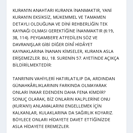
KURAN’IN ANAHTARI KURAN’A İNANMAKTIR, YANİ
KURAN’IN EKSİKSİZ, MÜKEMMEL VE TAMAMEN
DETAYLI OLDUĞUNA VE DİNİ REHBERLİĞİN TEK
KAYNAĞI OLMASI GEREKTİĞİNE İNANMAKTIR (6:19,
38, 114). PEYGAMBER’E ATFEDİLEN SÖZ VE
DAVRANIŞLAR GİBİ DİĞER DİNÎ HİDÂYET
KAYNAKLARINA İNANAN KİMSELER, KURAN’A ASLA
ERİŞEMEZLER. BU, 18. SURENİN 57. AYETİNDE AÇIKÇA
BİLDİRİLMEKTEDİR:
TANRI’NIN VAHİYLERİ HATIRLATILIP DA, ARDINDAN
GÜNAHKÂRLIKLARININ FARKINDA OLMAYARAK
ONLARI İNKAR EDENDEN DAHA FENA KİMDİR?
SONUÇ OLARAK, BİZ ONLARIN KALPLERİNE ONU
(KUR’AN’I) ANLAMALARINI ENGELLEMEK İÇİN
KALKANLAR, KULAKLARINA DA SAĞIRLIK KOYARIZ.
BÖYLECE ONLARI HİDAYETE DAVET ETTİĞİNİZDE
ASLA HİDAYETE EREMEZLER.