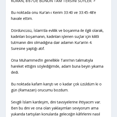
KURAN, 8:67’DE BUNUN TAM TERSİNİ SÖYLER. >
Bu noktada onu Kur’an-ı Kerim 33:40 ve 33:45-48’e
havale ettim.
Dördüncüsü, İslam’da evlilik ve boşanma ile ilgili olarak,
kadınları boşamanın, kadınları işlenen suçlar için kilitli
tutmanın dini olmadığına dair adamın Kur’an’ın 4.
Suresine yaptığı atıf.
Ona Muhammed’in genellikle Tanrı’nın talimatıyla
hareket ettiğini söylediğimde, adam buna beyin yıkama
dedi.
Bu noktada kafam karıştı ve o kadar çok üzüldüm ki o
gün (Ramazan) orucumu bozdum.
Sevgili İslam kardeşim, dini tavsiyelerine ihtiyacım var.
Ben bu dini ve ona olan yaklaşımları seviyorum ama
yukarıda tartışılan konularda geleceğin kâfirlerini nasıl