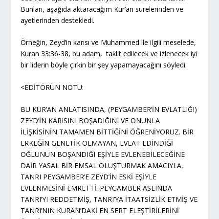
Bunları, aşağıda aktaracağım Kur’an surelerinden ve
ayetlerinden destekledi.
Örneğin, Zeyd’in karısı ve Muhammed ile ilgili meselede,
Kuran 33:36-38, bu adam, taklit edilecek ve izlenecek iyi
bir liderin böyle çirkin bir şey yapamayacağını söyledi.
<EDİTÖRÜN NOTU:
BU KUR’AN ANLATISINDA, (PEYGAMBER’İN EVLATLIĞI)
ZEYD’İN KARISINI BOŞADIĞINI VE ONUNLA
İLİŞKİSİNİN TAMAMEN BİTTİĞİNİ ÖĞRENİYORUZ. BİR
ERKEĞİN GENETİK OLMAYAN, EVLAT EDİNDİĞİ
OĞLUNUN BOŞANDIĞI EŞİYLE EVLENEBİLECEĞİNE
DAİR YASAL BİR EMSAL OLUŞTURMAK AMACIYLA,
TANRI PEYGAMBER’E ZEYD’İN ESKİ EŞİYLE
EVLENMESİNİ EMRETTİ. PEYGAMBER ASLINDA
TANRI’YI REDDETMİŞ, TANRI’YA İTAATSİZLİK ETMİŞ VE
TANRI’NIN KURAN’DAKİ EN SERT ELEŞTİRİLERİNİ