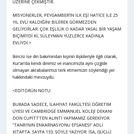
ÜZERİNE ÇEKMİŞTİR.
MİSYONERLER, PEYGAMBER’İN İLK EŞİ HATİCE İLE 25
YIL EVLİ KALDIĞINI BİLEREK GÖRMEZDEN
GELİYORLAR. ÇOK EŞLİLİK O KADAR YASAL BİR YAŞAM
BİÇİMİYDİ Kİ, SÜLEYMAN YÜZLERCE KADINLA
EVLİYDİ.>
İkincisi ise din bakımından kişinin ilişkileriyle ilgili olarak,
Kur’an’da kendi dinimiz ve inancımızla aynı çizgide
olmayan akrabalarımızı terk etmemizin söylendiği yer
hakkındaki mevzuydu.
<EDİTÖRÜN NOTU:
BURADA SADECE, İLAHİYAT FAKÜLTESİ ÖĞRETİM
ÜYESİ VE CAMBRİDGE EMMANUEL KOLEJİ DEKANI
DON CUPİTT’TEN ALINTI YAPMAMIZ GEREKİYOR.
“TANRI’NIN ENKARNASYONU EFSANESİ” ADLI
KİTAPTA. SAYFA 133. ŞÖYLE YAZIYOR: İSA, GÜÇLÜ