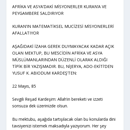
AFRİKA VE ASYA’DAKİ MİSYONERLER KURAN’A VE
PEYGAMBERE SALDIRIYOR
KURAN’IN MATEMATİKSEL MUCİZESİ MİSYONERLERİ
AFALLATIYOR
AŞAĞIDAKİ İZAHA GEREK DUYMAYACAK KADAR AÇIK
OLAN MEKTUP, BU MESCİDİN AFRİKA VE ASYA
MÜSLÜMANLARINDAN DÜZENLİ OLARAK ALDIĞI
TİPİK BİR YAZIŞMADIR. BU, NİJERYA, ADO-EKİTİ’DEN
YUSUF K. ABIODUM KARDEŞ’TEN:
22 Mayıs, 85
Sevgili Reşad Kardeşim: Allah’ın bereketi ve izzeti
sonsuza dek üzerinizde olsun.
Bu mektubu, aşağıda tartışılacak olan bu konularda dini
tavsiyenizi istemek maksadıyla yazıyorum. Her şey