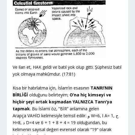
Ve ilan et, HAK geldi ve batıl yok olup gitti. Şüphesiz batıl
yok olmaya mahkûmdur. (17:81)
Kısa bir hatırlatma için, İslam’ın esasının
TANRI’NIN
BİRLİĞİ
olduğunu belirteyim;
O’na hiç kimseyi ve
hiçbir şeyi ortak koşmadan YALNIZCA Tanrı’ya
tapmak
. Bu İslami öz, “BİR” anlamına gelen
Arapça VAHİD kelimesiyle temsil edilir. و W=6, ا A= 1, ح
H=8, د D=4 ve 6 + 1 + 8 + 4 = 19 olduğundan, bu
kelimenin sayısal değeri evrensel olarak “19” olarak