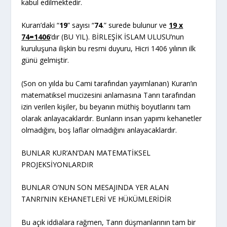
kabul edilmektedir.
Kuran’daki “
19
” sayısı “
74
.” surede bulunur ve
19 x
74=1406
‘dır (BU YIL). BİRLEŞİK İSLAM ULUSU’nun
kuruluşuna ilişkin bu resmi duyuru, Hicri 1406 yılının ilk
günü gelmiştir.
(Son on yılda bu Cami tarafından yayımlanan) Kuran’ın
matematiksel mucizesini anlamasına Tanrı tarafından
izin verilen kişiler, bu beyanın müthiş boyutlarını tam
olarak anlayacaklardır. Bunların insan yapımı kehanetler
olmadığını, boş laflar olmadığını anlayacaklardır.
BUNLAR KUR’AN’DAN MATEMATİKSEL
PROJEKSİYONLARDIR
BUNLAR O’NUN SON MESAJINDA YER ALAN
TANRI’NIN KEHANETLERİ VE HÜKÜMLERİDİR
Bu açık iddialara rağmen, Tanrı düşmanlarının tam bir