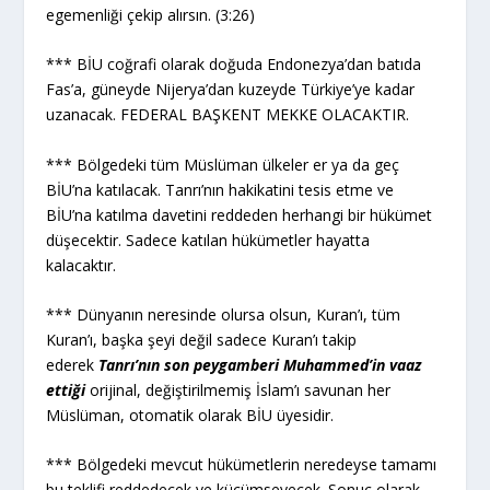
egemenliği çekip alırsın. (3:26)
*** BİU coğrafi olarak doğuda Endonezya’dan batıda
Fas’a, güneyde Nijerya’dan kuzeyde Türkiye’ye kadar
uzanacak. FEDERAL BAŞKENT MEKKE OLACAKTIR.
*** Bölgedeki tüm Müslüman ülkeler er ya da geç
BİU’na katılacak. Tanrı’nın hakikatini tesis etme ve
BİU’na katılma davetini reddeden herhangi bir hükümet
düşecektir. Sadece katılan hükümetler hayatta
kalacaktır.
*** Dünyanın neresinde olursa olsun, Kuran’ı, tüm
Kuran’ı, başka şeyi değil sadece Kuran’ı takip
ederek
Tanrı’nın son peygamberi Muhammed’in vaaz
ettiği
orijinal, değiştirilmemiş İslam’ı savunan her
Müslüman, otomatik olarak BİU üyesidir.
*** Bölgedeki mevcut hükümetlerin neredeyse tamamı
bu teklifi reddedecek ve küçümseyecek. Sonuç olarak,