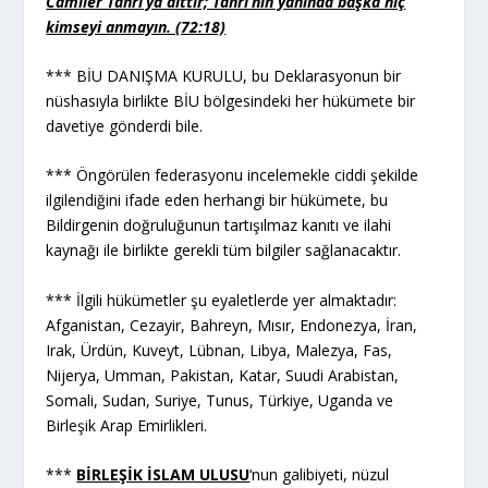
Camiler Tanrı’ya aittir; Tanrı’nın yanında başka hiç
kimseyi anmayın. (72:18)
*** BİU DANIŞMA KURULU, bu Deklarasyonun bir
nüshasıyla birlikte BİU bölgesindeki her hükümete bir
davetiye gönderdi bile.
*** Öngörülen federasyonu incelemekle ciddi şekilde
ilgilendiğini ifade eden herhangi bir hükümete, bu
Bildirgenin doğruluğunun tartışılmaz kanıtı ve ilahi
kaynağı ile birlikte gerekli tüm bilgiler sağlanacaktır.
*** İlgili hükümetler şu eyaletlerde yer almaktadır:
Afganistan, Cezayir, Bahreyn, Mısır, Endonezya, İran,
Irak, Ürdün, Kuveyt, Lübnan, Libya, Malezya, Fas,
Nijerya, Umman, Pakistan, Katar, Suudi Arabistan,
Somali, Sudan, Suriye, Tunus, Türkiye, Uganda ve
Birleşik Arap Emirlikleri.
***
BİRLEŞİK İSLAM ULUSU
‘nun galibiyeti, nüzul