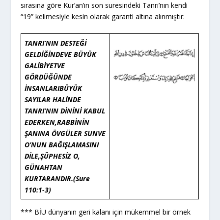
sırasına göre Kur’an’ın son suresindeki Tanrı’nın kendi
“19” kelimesiyle kesin olarak garanti altına alınmıştır:
TANRI’NIN DESTEĞİ
GELDİĞİNDE
VE BÜYÜK
GALİBİYET
VE
GÖRDÜĞÜNDE
İNSANLARI
BÜYÜK
SAYILAR HALİNDE
TANRI’NIN DİNİNİ KABUL
EDERKEN,
RABBİNİN
ŞANINA ÖVGÜLER SUN
VE
O’NUN BAĞIŞLAMASINI
DİLE,
ŞÜPHESİZ O,
GÜNAHTAN
KURTARANDIR.
(Sure
110:1-3)
*** BİU dünyanın geri kalanı için mükemmel bir örnek