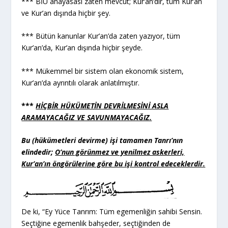
*** BİU anayasası zaten mevcut; Kur’an’dır, tüm Kur’an
ve Kur’an dışında hiçbir şey.
*** Bütün kanunlar Kur’an’da zaten yazıyor, tüm
Kur’an’da, Kur’an dışında hiçbir şeyde.
*** Mükemmel bir sistem olan ekonomik sistem,
Kur’an’da ayrıntılı olarak anlatılmıştır.
***
HİÇBİR HÜKÜMETİN DEVRİLMESİNİ ASLA
ARAMAYACAĞIZ VE SAVUNMAYACAĞIZ.
Bu (hükümetleri devirme) işi tamamen Tanrı’nın
elindedir;
O’nun görünmez ve yenilmez askerleri,
Kur’an’ın öngörülerine göre bu işi kontrol edeceklerdir.
De ki, “Ey Yüce Tanrım: Tüm egemenliğin sahibi Sensin.
Seçtiğine egemenlik bahşeder, seçtiğinden de