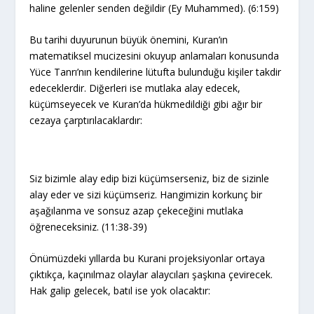
haline gelenler senden değildir (Ey Muhammed). (6:159)
Bu tarihi duyurunun büyük önemini, Kuran’ın
matematiksel mucizesini okuyup anlamaları konusunda
Yüce Tanrı’nın kendilerine lütufta bulunduğu kişiler takdir
edeceklerdir. Diğerleri ise mutlaka alay edecek,
küçümseyecek ve Kuran’da hükmedildiği gibi ağır bir
cezaya çarptırılacaklardır:
Siz bizimle alay edip bizi küçümserseniz, biz de sizinle
alay eder ve sizi küçümseriz. Hangimizin korkunç bir
aşağılanma ve sonsuz azap çekeceğini mutlaka
öğreneceksiniz. (11:38-39)
Önümüzdeki yıllarda bu Kurani projeksiyonlar ortaya
çıktıkça, kaçınılmaz olaylar alaycıları şaşkına çevirecek.
Hak galip gelecek, batıl ise yok olacaktır: