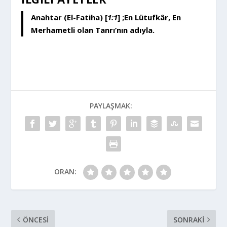
Anahtar (El-Fatiha) [
1:1
]
;En Lütufkâr, En
Merhametli olan Tanrı’nın adıyla.
PAYLAŞMAK:
ORAN:
ÖNCESI
SONRAKI