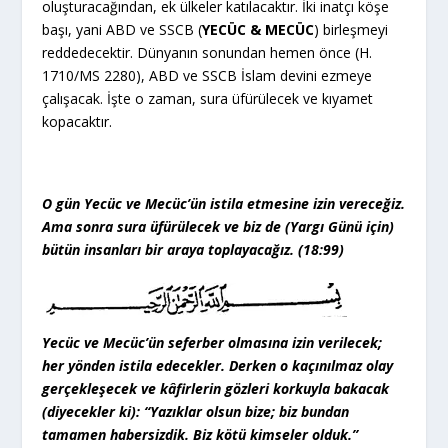
oluşturacağından, ek ülkeler katılacaktır. İki inatçı köşe
başı, yani ABD ve SSCB (
YECÜC & MECÜC
) birleşmeyi
reddedecektir. Dünyanın sonundan hemen önce (H.
1710/MS 2280), ABD ve SSCB İslam devini ezmeye
çalışacak. İşte o zaman, sura üfürülecek ve kıyamet
kopacaktır.
O gün Yecüc ve Mecüc’ün istila etmesine izin vereceğiz.
Ama sonra sura üfürülecek ve biz de (Yargı Günü için)
bütün insanları bir araya toplayacağız. (18:99)
Yecüc ve Mecüc’ün seferber olmasına izin verilecek;
her yönden istila edecekler. Derken o kaçınılmaz olay
gerçekleşecek ve kâfirlerin gözleri korkuyla bakacak
(diyecekler ki): “Yazıklar olsun bize; biz bundan
tamamen habersizdik. Biz kötü kimseler olduk.”