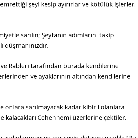
emrettiği şeyi kesip ayırırlar ve kötülük işlerler.
iyetle sarılın; Şeytanın adımlarını takip
lı düşmanınızdır.
e, ve Rableri tarafından burada kendilerine
zerlerinden ve ayaklarının altından kendilerine
ve onlara sarılmayacak kadar kibirli olanlara
de kalacakları Cehennemi üzerlerine çektiler.
ü aydınlanmayı ve her şeyin detayını yazdık: ‘’Bu