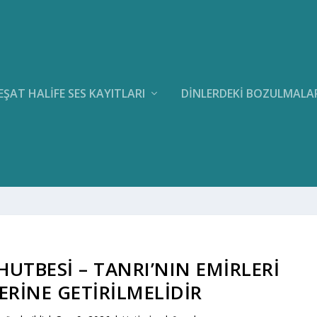
EŞAT HALIFE SES KAYITLARI
DINLERDEKI BOZULMALA
HUTBESI – TANRI’NIN EMIRLERI
ERINE GETIRILMELIDIR