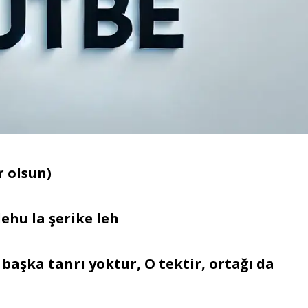
r olsun)
dehu la şerike leh
 başka tanrı yoktur, O tektir, ortağı da