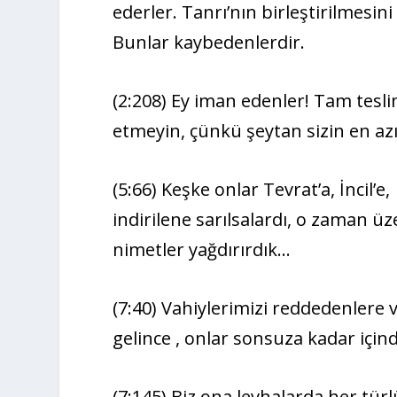
ederler. Tanrı’nın birleştirilmesini 
Bunlar kaybedenlerdir.
(2:208) Ey iman edenler! Tam teslim
etmeyin, çünkü şeytan sizin en azı
(5:66) Keşke onlar Tevrat’a, İncil’
indirilene sarılsalardı, o zaman ü
nimetler yağdırırdık…
(7:40) Vahiylerimizi reddedenlere 
gelince , onlar sonsuza kadar için
(7:145) Biz ona levhalarda her türl