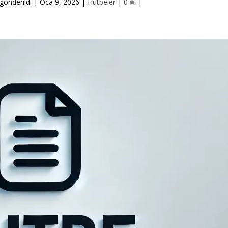
gönderildi |
Oca 9, 2026
|
Hutbeler
|
0
|