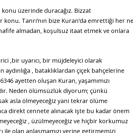
 konu üzerinde duracağız. Bizzat
 konu. Tanrı’nın bize Kuran’da emrettiği her n
afife almadan, koşulsuz itaat etmek ve onlara
ci ,bir uyarıcı, bir müjdeleyici olarak
n aydınlığa , bataklıklardan çiçek bahçelerine
. 6346 ayetten oluşan Kuran, yaşamımızı
ıdır. Neden ölümsüzlük diyorum; çünkü
sak asla ölmeyeceğiz yani tekrar ölüme
ca direkt cennete alınacak işte bu kadar önem
meyeceğiz , üzülmeyeceğiz ve hiçbir korkumuz
 ile olan anlaşmamızı yerine getirmemizi