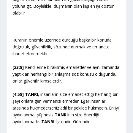
yoluna git. Böylelikle, düşmanın olan kişi en iyi dostun
olabilir
.
Kuran’ın önemle üzerinde durduğu başka bir konuda;
doğruluk, güvenilirlik, sözünde durmak ve emanete
ihanet etmemektir.
[23:8]
Kendilerine bırakılmış emanetler ve aynı zamanda
yaptıkları herhangi bir anlaşma söz konusu olduğunda,
onlar güvenilir kimselerdir
.
[4:58] TANRI
, insanların size emanet ettiği herhangi bir
şeyi onlara geri vermenizi emreder. Eğer insanlar
arasında hükmederseniz adil bir şekilde hükmedin. En iyi
aydınlanma, şüphesiz
TANRI
’nın size önerdiği
aydınlanmadır.
TANRI
İşitendir, Görendir.