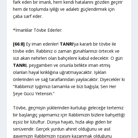
fark eden bir imanlı, hem kendi hatalarını gözden geçirir
hem de toplumda iyiliği ve adaleti güçlendirmek için
çaba sarf eder.
*İmanlılar Tövbe Ederler:
[66:8]
Ey iman edenler!
TANRI
’ya kararlı bir tövbe ile
tövbe edin. Rabbiniz o zaman günahlarınızı örtecek ve
sizi akan nehirleri olan bahçelere kabul edecektir. O gün
TANRI
, peygamberi ve onunla birlikte iman etmiş
olanları hayal kırıklığına uğratmayacaktır. Işıkları
önlerinden ve sağ taraflarından yayılacaktır. Diyecekler ki
“Rabbimiz! Işığımızı tamamla ve bizi bağışla; Sen Her
Şeye Gücü Yetensin.”
Tövbe, geçmişin yüklerinden kurtulup geleceğe tertemiz
bir başlangıç yapmamız için Rabbimizin bizlere bahşettiği
eşsiz bir lütuftur. Dünya hayatı, hızla akıp giden bir
serüvendir. Gerçek yurdun ahiret olduğunu ve asıl
gayemizin Rabbimizin rızasını kazanmak olduğunu