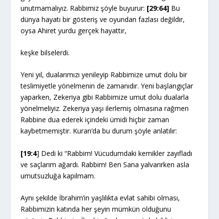
unutmamalıyız. Rabbimiz şöyle buyurur:
[29:64]
Bu
dünya hayatı bir gösteriş ve oyundan fazlası değildir,
oysa Ahiret yurdu gerçek hayattır,
keşke bilselerdi.
Yeni yıl, dualarımızı yenileyip Rabbimize umut dolu bir
teslimiyetle yönelmenin de zamanıdır. Yeni başlangıçlar
yaparken, Zekeriya gibi Rabbimize umut dolu dualarla
yönelmeliyiz. Zekeriya yaşı ilerlemiş olmasına rağmen
Rabbine dua ederek içindeki ümidi hiçbir zaman
kaybetmemiştir. Kuran’da bu durum şöyle anlatılır:
[19:4
] Dedi ki “Rabbim! Vücudumdaki kemikler zayıfladı
ve saçlarım ağardı. Rabbim! Ben Sana yalvarırken asla
umutsuzluğa kapılmam.
Aynı şekilde İbrahim’in yaşlılıkta evlat sahibi olması,
Rabbimizin katında her şeyin mümkün olduğunu