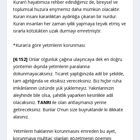
Kuran’ı hayatımıza rehber edindiğimiz de, bireysel ve
toplumsal huzura erişmemiz daha mümkün olacaktır.
Kuran insanı karanlıktan aydınlığa çıkaran bir nurdur.
Kuran insanları her zaman iyilik yapmaya teşvik etmiş ve
ısrarla kötülükten uzak durmayı emretmiştir.
*Kuran’a göre yetimlerin korunması:
[6:152]
Onlar olgunluk çağına ulaşıncaya dek en doğru
yöntemin dışında yetimlerin paralarına
dokunmayacaksınız. Ticaret yaptığınızda adil bir şekilde,
tam ağırlığında ve eksiksiz vereceksiniz. Biz hiçbir ruha
imkânlarının üstünde yük yüklemeyiz. Yakınlarınızın
aleyhinde bile olsa, şahitlik yaparken kesinlikle adil
olacaksınız.
TANRI
ile olan antlaşmanızı yerine
getireceksiniz. Bunlar O’nun size buyruklarıdır ki dikkate
alasınız.
Yetimlerin haklarının korunmasını emreden bu ayet,
korunmaya muhtaç olanları gözetmenin önemini