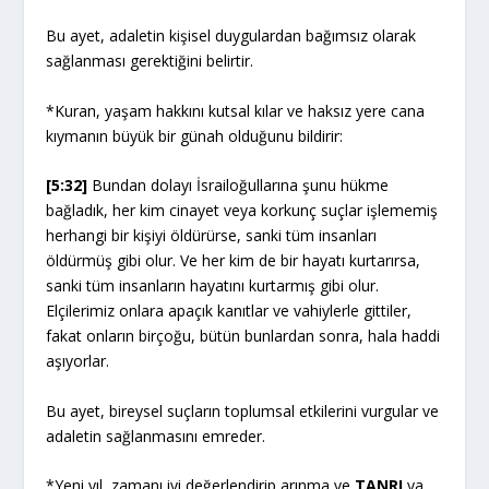
Bu ayet, adaletin kişisel duygulardan bağımsız olarak
sağlanması gerektiğini belirtir.
*Kuran, yaşam hakkını kutsal kılar ve haksız yere cana
kıymanın büyük bir günah olduğunu bildirir:
[5:32]
Bundan dolayı İsrailoğullarına şunu hükme
bağladık, her kim cinayet veya korkunç suçlar işlememiş
herhangi bir kişiyi öldürürse, sanki tüm insanları
öldürmüş gibi olur. Ve her kim de bir hayatı kurtarırsa,
sanki tüm insanların hayatını kurtarmış gibi olur.
Elçilerimiz onlara apaçık kanıtlar ve vahiylerle gittiler,
fakat onların birçoğu, bütün bunlardan sonra, hala haddi
aşıyorlar.
Bu ayet, bireysel suçların toplumsal etkilerini vurgular ve
adaletin sağlanmasını emreder.
*Yeni yıl, zamanı iyi değerlendirip arınma ve
TANRI
ya