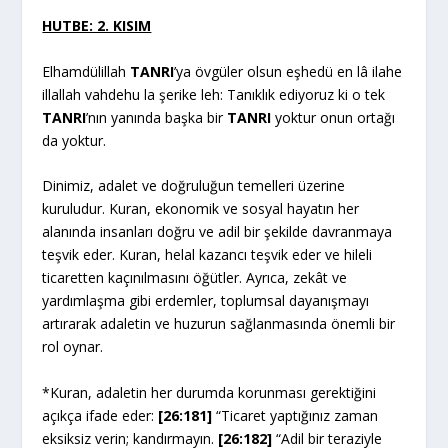
HUTBE: 2. KISIM
Elhamdülillah
TANRI
’ya övgüler olsun eşhedü en lâ ilahe
illallah vahdehu la şerike leh: Tanıklık ediyoruz ki o tek
TANRI
’nın yanında başka bir
TANRI
yoktur onun ortağı
da yoktur.
Dinimiz, adalet ve doğruluğun temelleri üzerine
kuruludur. Kuran, ekonomik ve sosyal hayatın her
alanında insanları doğru ve adil bir şekilde davranmaya
teşvik eder. Kuran, helal kazancı teşvik eder ve hileli
ticaretten kaçınılmasını öğütler. Ayrıca, zekât ve
yardımlaşma gibi erdemler, toplumsal dayanışmayı
artırarak adaletin ve huzurun sağlanmasında önemli bir
rol oynar.
*Kuran, adaletin her durumda korunması gerektiğini
açıkça ifade eder:
[26:181]
“Ticaret yaptığınız zaman
eksiksiz verin; kandırmayın.
[26:182]
“Adil bir teraziyle