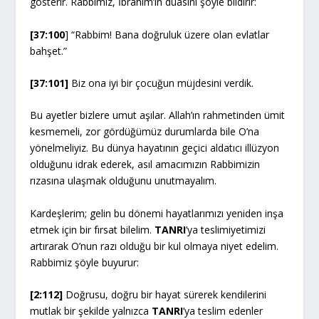
gösterir. Rabbimiz, İbrahim’in duasını şöyle bildirir:
[37:100
] “Rabbim! Bana doğruluk üzere olan evlatlar
bahşet.”
[37:101]
Biz ona iyi bir çocuğun müjdesini verdik.
Bu ayetler bizlere umut aşılar. Allah’ın rahmetinden ümit
kesmemeli, zor gördüğümüz durumlarda bile O’na
yönelmeliyiz. Bu dünya hayatının geçici aldatıcı illüzyon
olduğunu idrak ederek, asıl amacımızın Rabbimizin
rızasına ulaşmak olduğunu unutmayalım.
Kardeşlerim; gelin bu dönemi hayatlarımızı yeniden inşa
etmek için bir fırsat bilelim.
TANRI
’ya teslimiyetimizi
artırarak O’nun razı olduğu bir kul olmaya niyet edelim.
Rabbimiz şöyle buyurur:
[2:112]
Doğrusu, doğru bir hayat sürerek kendilerini
mutlak bir şekilde yalnızca
TANRI
’ya teslim edenler