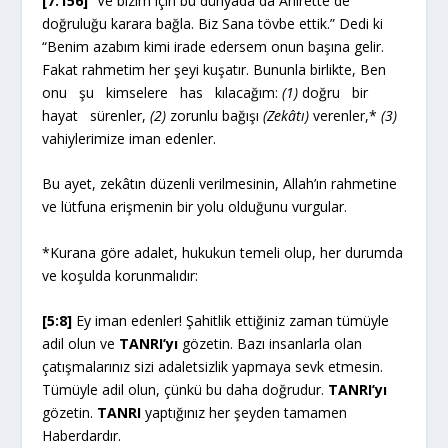
[7:156]
“Ve bizim için bu dünyada da Ahirette de
doğruluğu karara bağla. Biz Sana tövbe ettik.” Dedi ki
“Benim azabım kimi irade edersem onun başına gelir.
Fakat rahmetim her şeyi kuşatır. Bununla birlikte, Ben
onu şu kimselere has kılacağım:
(1)
doğru bir
hayat sürenler,
(2)
zorunlu bağışı
(Zekâtı)
verenler,*
(3)
vahiylerimize iman edenler.
Bu ayet, zekâtın düzenli verilmesinin, Allah’ın rahmetine
ve lütfuna erişmenin bir yolu olduğunu vurgular.
*Kurana göre adalet, hukukun temeli olup, her durumda
ve koşulda korunmalıdır:
[5:8]
Ey iman edenler! Şahitlik ettiğiniz zaman tümüyle
adil olun ve
TANRI’yı
gözetin. Bazı insanlarla olan
çatışmalarınız sizi adaletsizlik yapmaya sevk etmesin.
Tümüyle adil olun, çünkü bu daha doğrudur.
TANRI’yı
gözetin.
TANRI
yaptığınız her şeyden tamamen
Haberdardır.