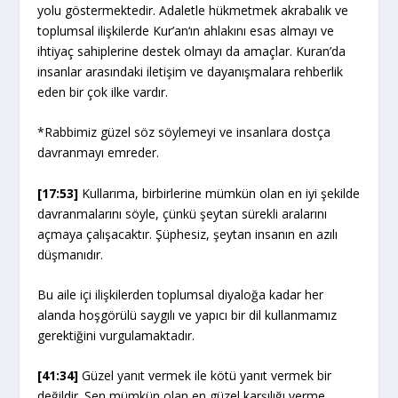
yolu göstermektedir. Adaletle hükmetmek akrabalık ve
toplumsal ilişkilerde Kur’an‘ın ahlakını esas almayı ve
ihtiyaç sahiplerine destek olmayı da amaçlar. Kuran’da
insanlar arasındaki iletişim ve dayanışmalara rehberlik
eden bir çok ilke vardır.
*Rabbimiz güzel söz söylemeyi ve insanlara dostça
davranmayı emreder.
[17:53]
Kullarıma, birbirlerine mümkün olan en iyi şekilde
davranmalarını söyle, çünkü şeytan sürekli aralarını
açmaya çalışacaktır. Şüphesiz, şeytan insanın en azılı
düşmanıdır.
Bu aile içi ilişkilerden toplumsal diyaloğa kadar her
alanda hoşgörülü saygılı ve yapıcı bir dil kullanmamız
gerektiğini vurgulamaktadır.
[41:34]
Güzel yanıt vermek ile kötü yanıt vermek bir
değildir. Sen mümkün olan en güzel karşılığı verme