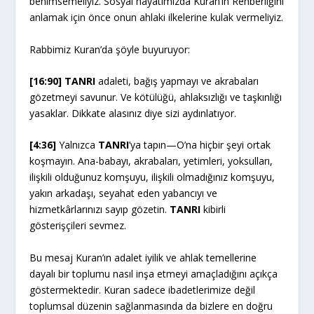
benimsemeliyiz. Sosyal hayatımızda Kuran’ın Rehberliğini
anlamak için önce onun ahlaki ilkelerine kulak vermeliyiz.
Rabbimiz Kuran’da şöyle buyuruyor:
[16:90] TANRI
adaleti, bağış yapmayı ve akrabaları
gözetmeyi savunur. Ve kötülüğü, ahlaksızlığı ve taşkınlığı
yasaklar. Dikkate alasınız diye sizi aydınlatıyor.
[4:36]
Yalnızca
TANRI
’ya tapın—O’na hiçbir şeyi ortak
koşmayın. Ana-babayı, akrabaları, yetimleri, yoksulları,
ilişkili olduğunuz komşuyu, ilişkili olmadığınız komşuyu,
yakın arkadaşı, seyahat eden yabancıyı ve
hizmetkârlarınızı sayıp gözetin.
TANRI
kibirli
gösterişçileri sevmez.
Bu mesaj Kuran’ın adalet iyilik ve ahlak temellerine
dayalı bir toplumu nasıl inşa etmeyi amaçladığını açıkça
göstermektedir. Kuran sadece ibadetlerimize değil
toplumsal düzenin sağlanmasında da bizlere en doğru