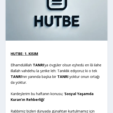
HUTBE: 1. KISIM
Elhamdülillah
TANRI
’ya övgüler olsun eşhedü en lâ ilahe
illallah vahdehu la şerike leh: Tanıklık ediyoruz ki o tek
TANRI
’nın yanında başka bir
TANRI
yoktur onun ortağı
da yoktur.
Kardeşlerim bu haftanın konusu; ‘
Sosyal Yaşamda
Kuran’ın Rehberliği
’
Rabbimiz bizleri dünyada günahtan kurtulmamız için